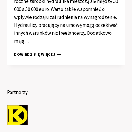
roczne zarobki hydraulika mieszczą się między 30
000 a 50 000 euro. Warto także wspomnieć o
wpływie rodzaju zatrudnienia na wynagrodzenie.
Hydraulicy pracujący na umowę mogą oczekiwać
innych warunków niż freelancerzy. Dodatkowo
mają…
ILE
DOWIEDZ SIĘ WIĘCEJ
ZARABIA
HYDRAULIK
W
BELGII?
Partnerzy