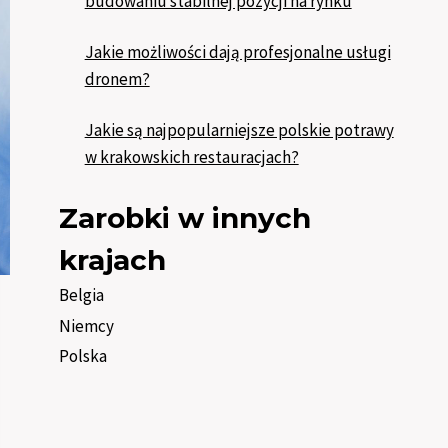
budowaniu stabilnej pozycji na rynku
Jakie możliwości dają profesjonalne usługi
dronem?
Jakie są najpopularniejsze polskie potrawy
w krakowskich restauracjach?
Zarobki w innych
krajach
Belgia
Niemcy
Polska