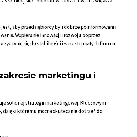
 z szerokiej sieci mentorów i doradców, co zwiększa
jest, aby przedsiębiorcy byli dobrze poinformowani i
ania. Wspieranie innowacji i rozwoju poprzez
yczynić się do stabilności i wzrostu małych firm na
zakresie marketingu i
buje solidnej strategii marketingowej. Kluczowym
w
, dzięki któremu można skutecznie dotrzeć do