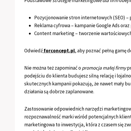
Podstawowe
strategie marketingowe dla firm
obejm
Pozycjonowanie stron internetowych (SEO) –
Reklama cyfrowa – kampanie Google Ads oraz
Content marketing – tworzenie wartościowych t
Odwiedź
forconcept.pl
, aby poznać pełną gamę d
Nie można też zapominać o
promocja małej firmy
pr
podejściu do klienta budujesz silną relację i lojaln
skutecznych kampanii pokazują, że nawet mały bud
działania są dobrze zaplanowane.
Zastosowanie odpowiednich narzędzi marketingowy
rozpoznawalność marki wśród potencjalnych klien
marketingowa to inwestycja, która z czasem się zw