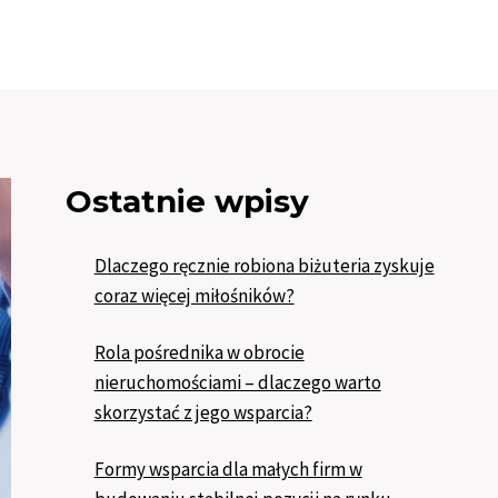
Ostatnie wpisy
Dlaczego ręcznie robiona biżuteria zyskuje
coraz więcej miłośników?
Rola pośrednika w obrocie
nieruchomościami – dlaczego warto
skorzystać z jego wsparcia?
Formy wsparcia dla małych firm w