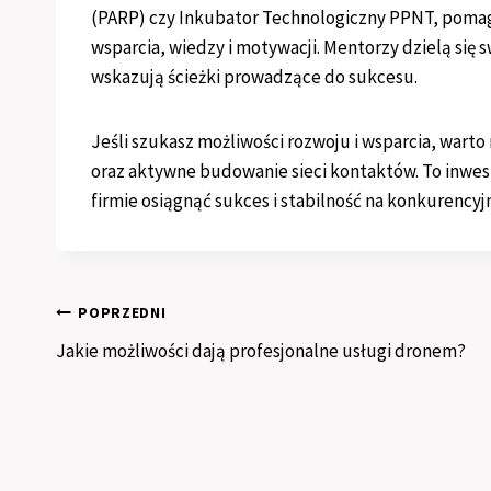
(PARP) czy Inkubator Technologiczny PPNT, pomaga
wsparcia, wiedzy i motywacji. Mentorzy dzielą si
wskazują ścieżki prowadzące do sukcesu.
Jeśli szukasz możliwości rozwoju i wsparcia, war
oraz aktywne budowanie sieci kontaktów. To inwest
firmie osiągnąć sukces i stabilność na konkurency
Nawigacja
POPRZEDNI
Jakie możliwości dają profesjonalne usługi dronem?
wpisu