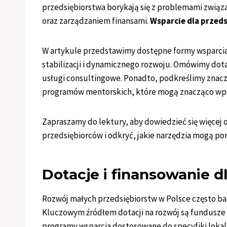
przedsiębiorstwa borykają się z problemami związ
oraz zarządzaniem finansami.
Wsparcie dla przed
W artykule przedstawimy dostępne formy wsparcia d
stabilizacji i dynamicznego rozwoju. Omówimy dot
usługi consultingowe. Ponadto, podkreślimy znacz
programów mentorskich, które mogą znacząco wp
Zapraszamy do lektury, aby dowiedzieć się więcej
przedsiębiorców i odkryć, jakie narzędzia mogą pom
Dotacje i finansowanie d
Rozwój małych przedsiębiorstw w Polsce często baz
Kluczowym źródłem dotacji na rozwój są fundusze s
programy wsparcia dostosowane do specyfiki lokal