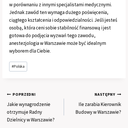
w porównaniu z innymi specjalistami medycznymi.
Jednak zawód ten wymaga dużego poświęcenia,
ciągłego kształcenia i odpowiedzialności. Jeśli jesteś
osobą, która ceni sobie stabilność finansową i jest
gotowa do podjęcia wyzwań tego zawodu,
anestezjologia w Warszawie może być idealnym
wyborem dla Ciebie.
Tagi
#
Polska
wpisu:
Nawigacja
POPRZEDNI
NASTĘPNY
Jakie wynagrodzenie
Ile zarabia Kierownik
wpisu
otrzymuje Radny
Budowy w Warszawie?
Dzielnicy w Warszawie?