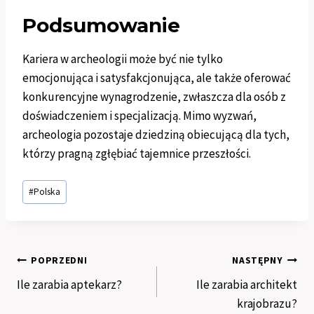
Podsumowanie
Kariera w archeologii może być nie tylko
emocjonująca i satysfakcjonująca, ale także oferować
konkurencyjne wynagrodzenie, zwłaszcza dla osób z
doświadczeniem i specjalizacją. Mimo wyzwań,
archeologia pozostaje dziedziną obiecującą dla tych,
którzy pragną zgłębiać tajemnice przeszłości.
Tagi
#
Polska
wpisu:
Nawigacja
POPRZEDNI
NASTĘPNY
Ile zarabia aptekarz?
Ile zarabia architekt
wpisu
krajobrazu?