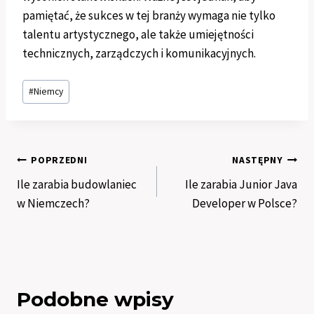
pamiętać, że sukces w tej branży wymaga nie tylko
talentu artystycznego, ale także umiejętności
technicznych, zarządczych i komunikacyjnych.
Tagi
#
Niemcy
wpisu:
Nawigacja
POPRZEDNI
NASTĘPNY
Ile zarabia budowlaniec
Ile zarabia Junior Java
wpisu
w Niemczech?
Developer w Polsce?
Podobne wpisy