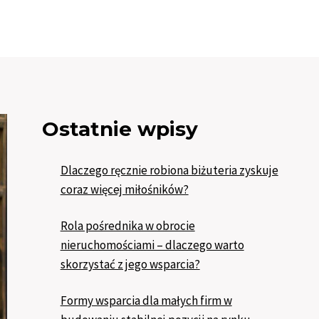
Ostatnie wpisy
Dlaczego ręcznie robiona biżuteria zyskuje
coraz więcej miłośników?
Rola pośrednika w obrocie
nieruchomościami – dlaczego warto
skorzystać z jego wsparcia?
Formy wsparcia dla małych firm w