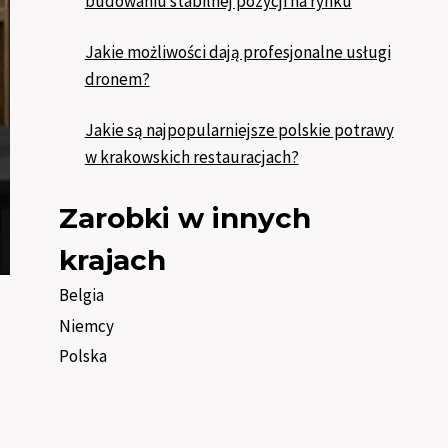
budowaniu stabilnej pozycji na rynku
Jakie możliwości dają profesjonalne usługi
dronem?
Jakie są najpopularniejsze polskie potrawy
w krakowskich restauracjach?
Zarobki w innych
krajach
Belgia
Niemcy
Polska