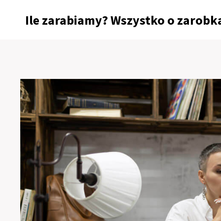
Przejdź
Ile zarabiamy? Wszystko o zarobka
do
treści