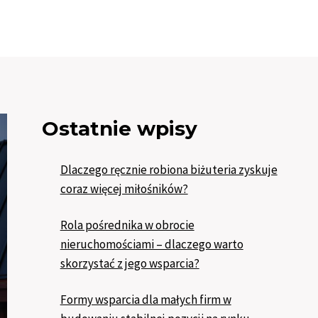
Ostatnie wpisy
Dlaczego ręcznie robiona biżuteria zyskuje
coraz więcej miłośników?
Rola pośrednika w obrocie
nieruchomościami – dlaczego warto
skorzystać z jego wsparcia?
Formy wsparcia dla małych firm w