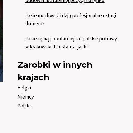
budowaniu stabilnej pozycji na rynku
Jakie możliwości dają profesjonalne usługi
dronem?
Jakie są najpopularniejsze polskie potrawy
w krakowskich restauracjach?
Zarobki w innych
krajach
Belgia
Niemcy
Polska