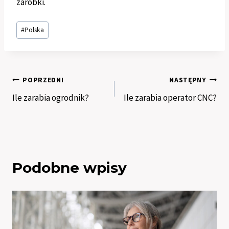
zarobki.
Tagi
#
Polska
wpisu:
Nawigacja
POPRZEDNI
NASTĘPNY
Ile zarabia ogrodnik?
Ile zarabia operator CNC?
wpisu
Podobne wpisy