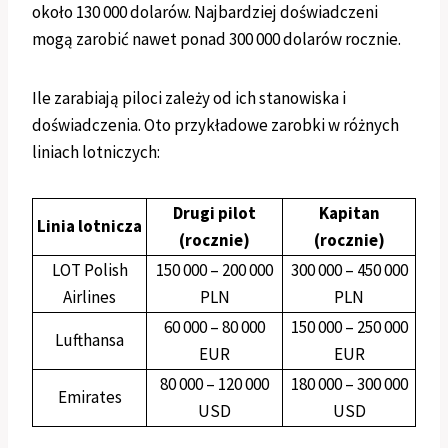
około 130 000 dolarów. Najbardziej doświadczeni
mogą zarobić nawet ponad 300 000 dolarów rocznie.
Ile zarabiają piloci zależy od ich stanowiska i
doświadczenia. Oto przykładowe zarobki w różnych
liniach lotniczych:
Drugi pilot
Kapitan
Linia lotnicza
(rocznie)
(rocznie)
LOT Polish
150 000 – 200 000
300 000 – 450 000
Airlines
PLN
PLN
60 000 – 80 000
150 000 – 250 000
Lufthansa
EUR
EUR
80 000 – 120 000
180 000 – 300 000
Emirates
USD
USD