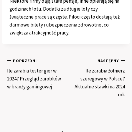
Niektóre firmy dają stałe pensje, inne opierają się na
godzinach lotu. Dodatki za długie loty czy
świąteczne prace są częste. Piloci często dostają też
darmowe bilety i ubezpieczenia zdrowotne, co
zwiększa atrakcyjność pracy.
Nawigacja
POPRZEDNI
NASTĘPNY
Ile zarabia tester gier w
Ile zarabia żołnierz
wpisu
2024? Przegląd zarobków
szeregowy w Polsce?
w branży gamingowej
Aktualne stawki na 2024
rok