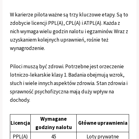
W karierze pilota ważne są trzy kluczowe etapy. Są to
zdobycie licencji PPL(A), CPL(A) i ATPL(A). Każda z
nich wymaga wielu godzin nalotu i egzaminów. Wraz z
uzyskaniem kolejnych uprawnień, rośnie też
wynagrodzenie.
Piloci muszą być zdrowi. Potrzebne jest orzeczenie
lotniczo-lekarskie klasy 1. Badania obejmują wzrok,
słuch i wiele innych aspektów zdrowia. Stan zdrowia i
sprawność psychofizyczna mają duży wpływ na
dochody.
Wymagane
Licencja
Główne uprawnienia
godziny nalotu
PPL(A)
45
Loty prywatne