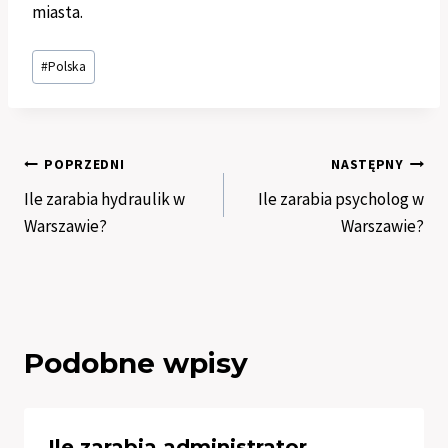
miasta.
Tagi
#
Polska
wpisu:
Nawigacja
POPRZEDNI
NASTĘPNY
Ile zarabia hydraulik w
Ile zarabia psycholog w
wpisu
Warszawie?
Warszawie?
Podobne wpisy
Ile zarabia administrator