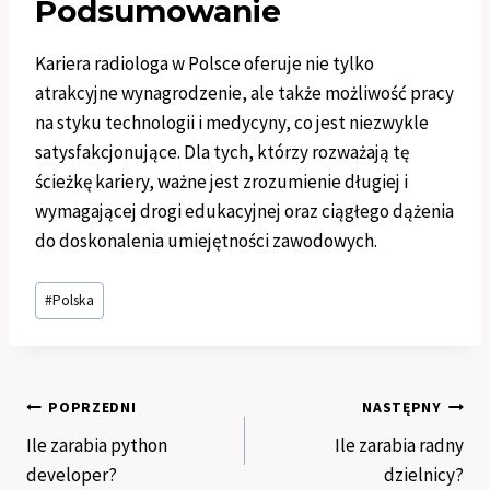
Podsumowanie
Kariera radiologa w Polsce oferuje nie tylko
atrakcyjne wynagrodzenie, ale także możliwość pracy
na styku technologii i medycyny, co jest niezwykle
satysfakcjonujące. Dla tych, którzy rozważają tę
ścieżkę kariery, ważne jest zrozumienie długiej i
wymagającej drogi edukacyjnej oraz ciągłego dążenia
do doskonalenia umiejętności zawodowych.
Tagi
#
Polska
wpisu:
Nawigacja
POPRZEDNI
NASTĘPNY
Ile zarabia python
Ile zarabia radny
wpisu
developer?
dzielnicy?