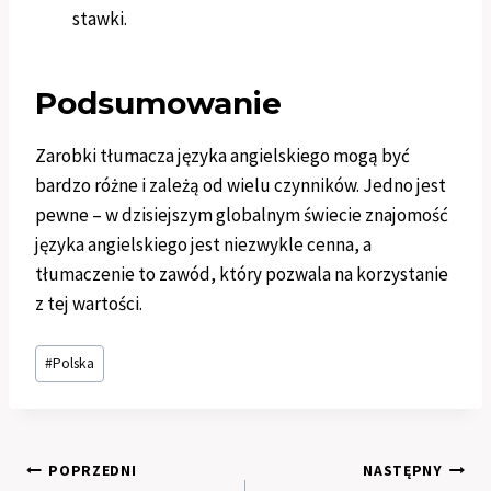
stawki.
Podsumowanie
Zarobki tłumacza języka angielskiego mogą być
bardzo różne i zależą od wielu czynników. Jedno jest
pewne – w dzisiejszym globalnym świecie znajomość
języka angielskiego jest niezwykle cenna, a
tłumaczenie to zawód, który pozwala na korzystanie
z tej wartości.
Tagi
#
Polska
wpisu:
Nawigacja
POPRZEDNI
NASTĘPNY