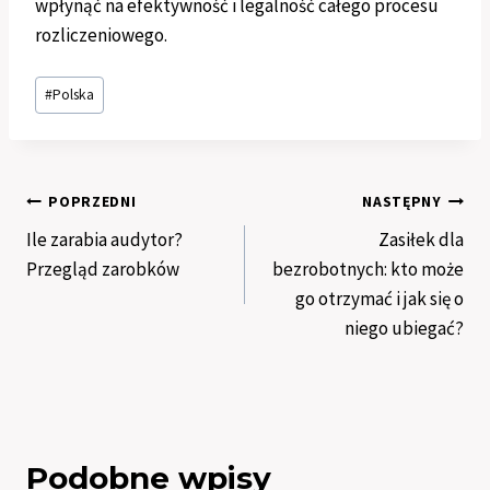
wpłynąć na efektywność i legalność całego procesu
rozliczeniowego.
Tagi
#
Polska
wpisu:
Nawigacja
POPRZEDNI
NASTĘPNY
Ile zarabia audytor?
Zasiłek dla
wpisu
Przegląd zarobków
bezrobotnych: kto może
go otrzymać i jak się o
niego ubiegać?
Podobne wpisy