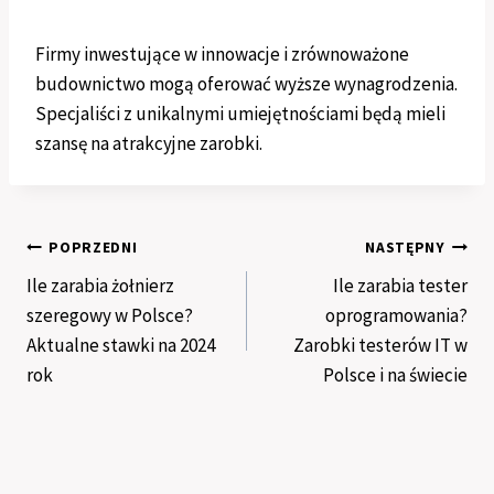
Firmy inwestujące w innowacje i zrównoważone
budownictwo mogą oferować wyższe wynagrodzenia.
Specjaliści z unikalnymi umiejętnościami będą mieli
szansę na atrakcyjne zarobki.
Nawigacja
POPRZEDNI
NASTĘPNY
Ile zarabia żołnierz
Ile zarabia tester
wpisu
szeregowy w Polsce?
oprogramowania?
Aktualne stawki na 2024
Zarobki testerów IT w
rok
Polsce i na świecie