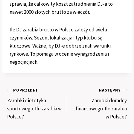
sprawia, że całkowity koszt zatrudnienia DJ-a to
nawet 2000 złotych brutto za wieczór.
Ile DJ zarabia brutto w Polsce zależy od wielu
czynników. Sezon, lokalizacja i typ klubu są
kluczowe. Ważne, by DJ-e dobrze znali warunki
rynkowe. To pomaga w ocenie wynagrodzenia i
negocjacjach.
Nawigacja
POPRZEDNI
NASTĘPNY
Zarobki dietetyka
Zarobki doradcy
wpisu
sportowego: Ile zarabia w
finansowego: Ile zarabia
Polsce?
w Polsce?