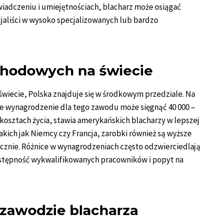
wiadczeniu i umiejętnościach, blacharz może osiągać
cjaliści w wysoko specjalizowanych lub bardzo
chodowych na świecie
iecie, Polska znajduje się w środkowym przedziale. Na
e wynagrodzenie dla tego zawodu może sięgnąć 40 000 –
 kosztach życia, stawia amerykańskich blacharzy w lepszej
takich jak Niemcy czy Francja, zarobki również są wyższe
rocznie. Różnice w wynagrodzeniach często odzwierciedlają
 dostępność wykwalifikowanych pracowników i popyt na
 zawodzie blacharza