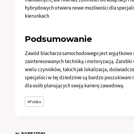
hybrydowych otwiera nowe możliwości dla specjalis
kierunkach.
Podsumowanie
Zawód blacharza samochodowego jest wyjątkowo sta
zainteresowanych techniką i motoryzacją. Zarobki w
wielu czynników, takich jak lokalizacja, doświadcz
specjaliści w tej dziedzinie są bardzo poszukiwani n
dla osób planujących swoją karierę zawodową.
Tagi
#
Polska
wpisu:
POPRZEDNI