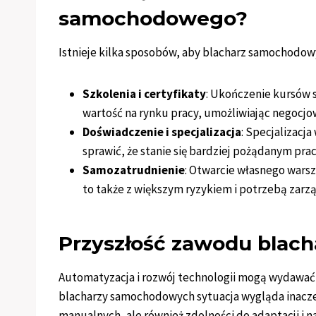
samochodowego?
Istnieje kilka sposobów, aby blacharz samochodow
Szkolenia i certyfikaty
: Ukończenie kursów s
wartość na rynku pracy, umożliwiając negocjo
Doświadczenie i specjalizacja
: Specjalizacj
sprawić, że stanie się bardziej pożądanym pr
Samozatrudnienie
: Otwarcie własnego warsz
to także z większym ryzykiem i potrzebą zarz
Przyszłość zawodu bla
Automatyzacja i rozwój technologii mogą wydawać
blacharzy samochodowych sytuacja wygląda inacze
manualnych, ale również zdolności do adaptacji i 