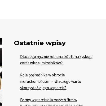
Ostatnie wpisy
Dlaczego ręcznie robiona biżuteria zyskuje
coraz więcej miłośników?
Rola pośrednika w obrocie
nieruchomościami – dlaczego warto
skorzystać z jego wsparcia?
Formy wsparcia dla małych firm w