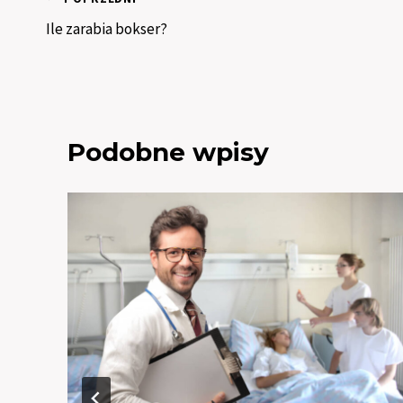
Nawigacja
Ile zarabia bokser?
wpisu
Podobne wpisy