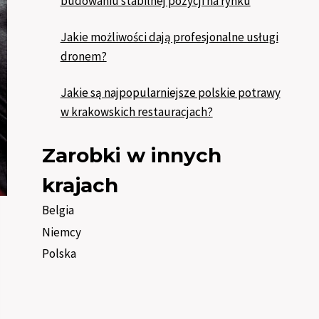
budowaniu stabilnej pozycji na rynku
Jakie możliwości dają profesjonalne usługi
dronem?
Jakie są najpopularniejsze polskie potrawy
w krakowskich restauracjach?
Zarobki w innych
krajach
Belgia
Niemcy
Polska