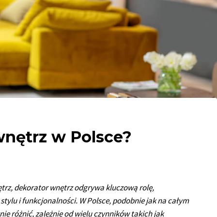
 wnętrz w Polsce?
trz, dekorator wnętrz odgrywa kluczową rolę,
stylu i funkcjonalności. W Polsce, podobnie jak na całym
ie różnić, zależnie od wielu czynników takich jak