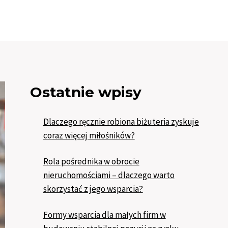
Ostatnie wpisy
Dlaczego ręcznie robiona biżuteria zyskuje
coraz więcej miłośników?
Rola pośrednika w obrocie
nieruchomościami – dlaczego warto
skorzystać z jego wsparcia?
Formy wsparcia dla małych firm w