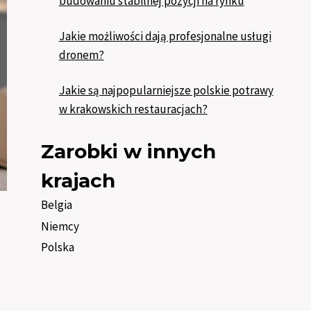
budowaniu stabilnej pozycji na rynku
Jakie możliwości dają profesjonalne usługi
dronem?
Jakie są najpopularniejsze polskie potrawy
w krakowskich restauracjach?
Zarobki w innych
krajach
Belgia
Niemcy
Polska