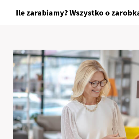
Przejdź
Ile zarabiamy? Wszystko o zarobka
do
treści