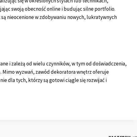
izując się w określonych stylach lub technikach,
jając swoją obecność online i budując silne portfolio.
eż są nieocenione w zdobywaniu nowych, lukratywnych
ane i zależą od wielu czynników, w tym od doświadczenia,
ują. Mimo wyzwań, zawód dekoratora wnętrz oferuje
 dla tych, którzy są gotowi ciągle się rozwijać i