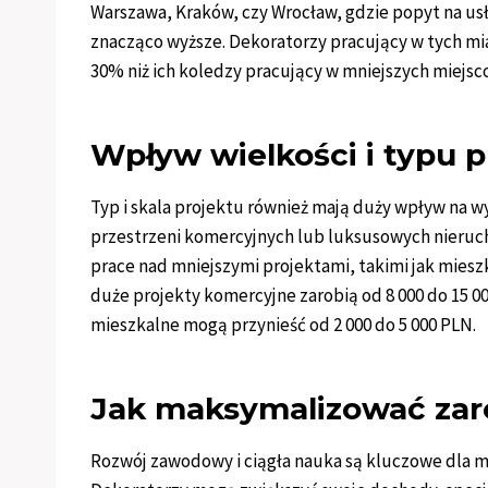
Warszawa, Kraków, czy Wrocław, gdzie popyt na usł
znacząco wyższe. Dekoratorzy pracujący w tych m
30% niż ich koledzy pracujący w mniejszych miejsc
Wpływ wielkości i typu p
Typ i skala projektu również mają duży wpływ na 
przestrzeni komercyjnych lub luksusowych nieruc
prace nad mniejszymi projektami, takimi jak miesz
duże projekty komercyjne zarobią od 8 000 do 15 0
mieszkalne mogą przynieść od 2 000 do 5 000 PLN.
Jak maksymalizować zar
Rozwój zawodowy i ciągła nauka są kluczowe dla m