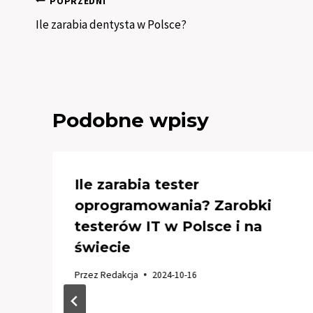
Nawigacja
POPRZEDNI
Ile zarabia dentysta w Polsce?
wpisu
Podobne wpisy
Ile zarabia tester
oprogramowania? Zarobki
testerów IT w Polsce i na
świecie
Przez
Redakcja
2024-10-16