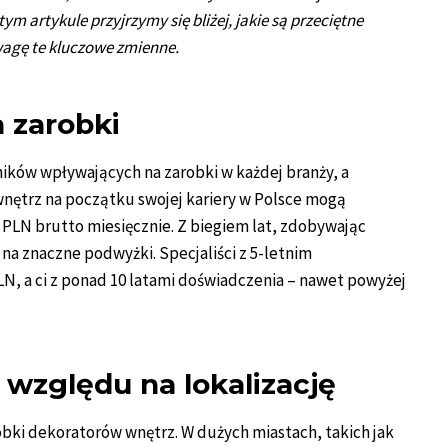
ym artykule przyjrzymy się bliżej, jakie są przeciętne
wagę te kluczowe zmienne.
 zarobki
ików wpływających na zarobki w każdej branży, a
wnętrz na początku swojej kariery w Polsce mogą
 PLN brutto miesięcznie. Z biegiem lat, zdobywając
 na znaczne podwyżki. Specjaliści z 5-letnim
N, a ci z ponad 10 latami doświadczenia – nawet powyżej
względu na lokalizację
bki dekoratorów wnętrz. W dużych miastach, takich jak