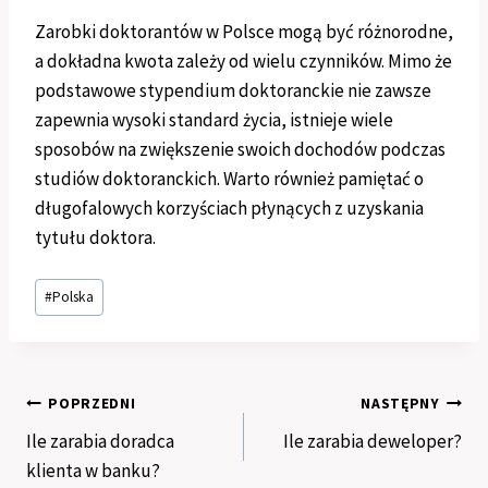
Zarobki doktorantów w Polsce mogą być różnorodne,
a dokładna kwota zależy od wielu czynników. Mimo że
podstawowe stypendium doktoranckie nie zawsze
zapewnia wysoki standard życia, istnieje wiele
sposobów na zwiększenie swoich dochodów podczas
studiów doktoranckich. Warto również pamiętać o
długofalowych korzyściach płynących z uzyskania
tytułu doktora.
Tagi
#
Polska
wpisu:
Nawigacja
POPRZEDNI
NASTĘPNY
Ile zarabia doradca
Ile zarabia deweloper?
wpisu
klienta w banku?