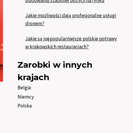
budowaniu stabilnej pozycji na rynku
Jakie możliwości dają profesjonalne usługi
dronem?
Jakie są najpopularniejsze polskie potrawy
w krakowskich restauracjach?
Zarobki w innych
krajach
Belgia
Niemcy
Polska