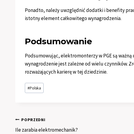
Ponadto, należy uwzględnić dodatki i benefity pr
istotny element całkowitego wynagrodzenia.
Podsumowanie
Podsumowując, elektromonterzy w PGE są ważną cz
wynagrodzenie jest zależne od wielu czynników. Z
rozważających karierę w tej dziedzinie.
Tagi
#
Polska
wpisu:
Nawigacja
POPRZEDNI
Ile zarabia elektromechanik?
wpisu