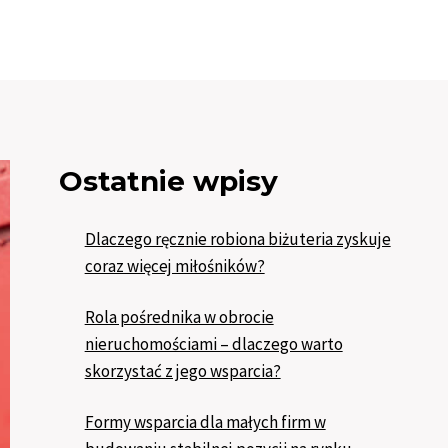
Ostatnie wpisy
Dlaczego ręcznie robiona biżuteria zyskuje
coraz więcej miłośników?
Rola pośrednika w obrocie
nieruchomościami – dlaczego warto
skorzystać z jego wsparcia?
Formy wsparcia dla małych firm w