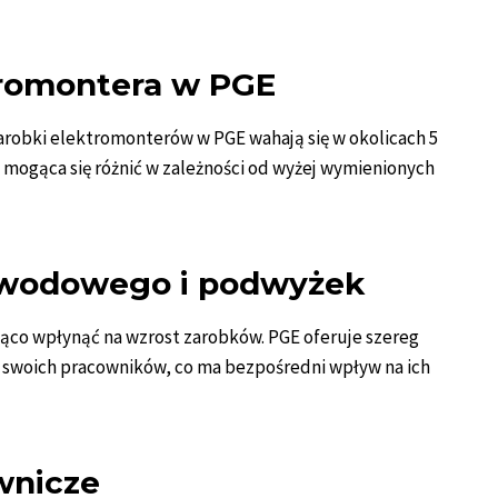
tromontera w PGE
arobki elektromonterów w PGE wahają się w okolicach 5
ć mogąca się różnić w zależności od wyżej wymienionych
awodowego i podwyżek
co wpłynąć na wzrost zarobków. PGE oferuje szereg
 swoich pracowników, co ma bezpośredni wpływ na ich
wnicze