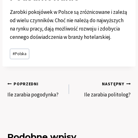
Zarobki pokojówek w Polsce są zróżnicowane i zależą
od wielu czynników. Choć nie należą do najwyższych
na rynku pracy, dają możliwość rozwoju i zdobycia
cennego doświadczenia w branży hotelarskiej.
Tagi
#
Polska
wpisu:
Nawigacja
POPRZEDNI
NASTĘPNY
Ile zarabia pogodynka?
Ile zarabia politolog?
wpisu
Podobne wpisy