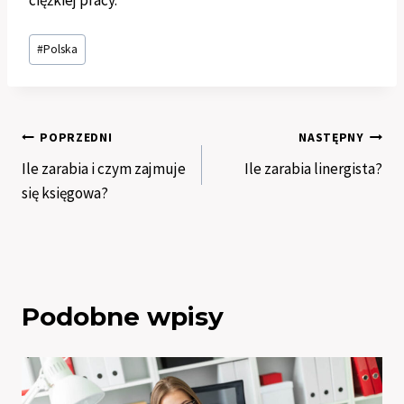
ciężkiej pracy.
Tagi
#
Polska
wpisu:
Nawigacja
POPRZEDNI
NASTĘPNY
Ile zarabia i czym zajmuje
Ile zarabia linergista?
wpisu
się księgowa?
Podobne wpisy