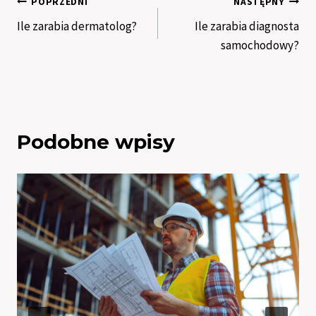
Nawigacja
POPRZEDNI
NASTĘPNY
Ile zarabia dermatolog?
Ile zarabia diagnosta
wpisu
samochodowy?
Podobne wpisy